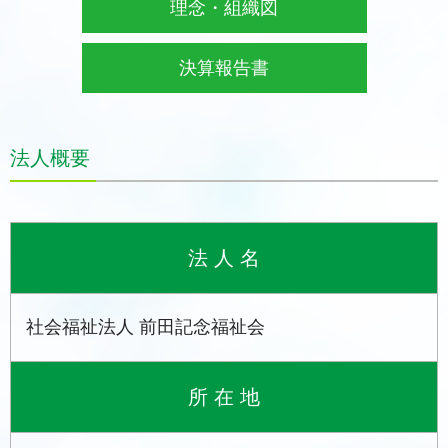
理念・組織図
決算報告書
法人概要
法 人 名
社会福祉法人 前田記念福祉会
所 在 地