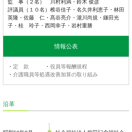
監 事（２名） 川村利満・鈴木 俊彦
評議員（１０名）椎谷佳子・名久井利恵子・林田
英隆・佐藤 仁・髙谷亮介・瀧川尚規・鎌田光
子・桂 玲子・西岡幸子・岩村重勝
情報公表
・
定 款
・
役員等報酬規程
・
介護職員等処遇改善加算の取り組み
沿革