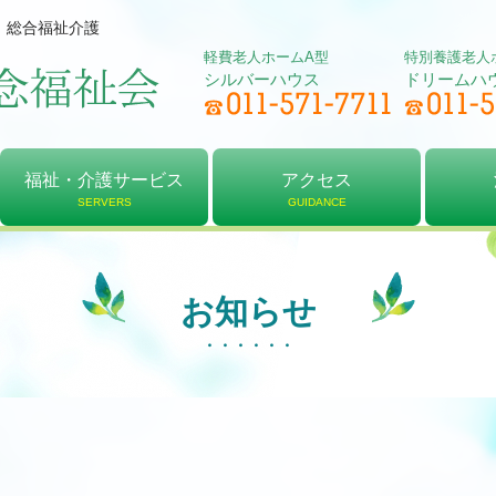
、総合福祉介護
軽費老人ホームA型
特別養護老人
シルバーハウス
ドリームハ
福祉・介護サービス
アクセス
SERVERS
GUIDANCE
軽費老人ホーム
居宅介護支援
デイサービス
特別養護老人ホーム
介護予防センター
ショートステイ
アクセス
シルバーハウス
ドリームハウス
法人
理念
決算
お知らせ