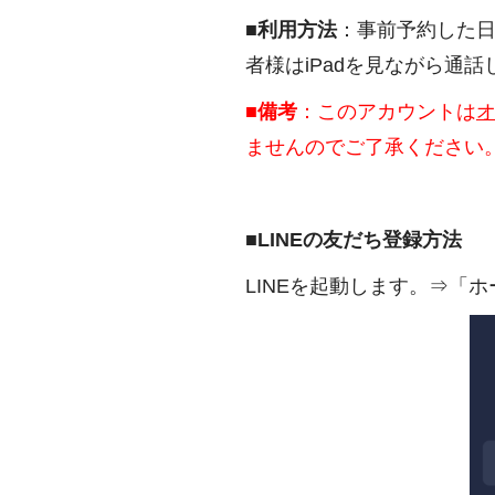
■
利用方法
：事前予約した
者様はiPadを見ながら通話
■
備考
：このアカウントは
ませんのでご了承ください
■LINEの友だち登録方法
LINEを起動します。⇒「