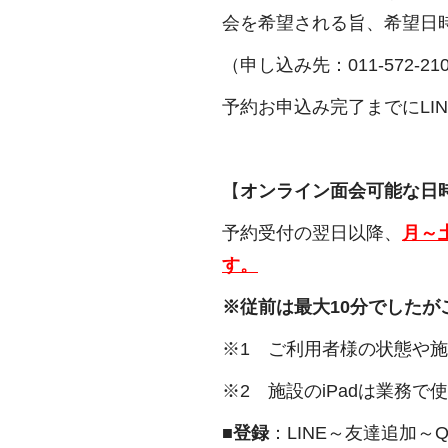
会を希望される旨、希望日時
（申し込み先：011-572-21
予約お申込み完了までにLI
【
オンライン面会可能な日
予約受付の翌日以降、
月～
す。
※従前は最大10分でした
※1 ご利用者様の状態や
※2 施設のiPadは業務
■
登録
：LINE～友達追加