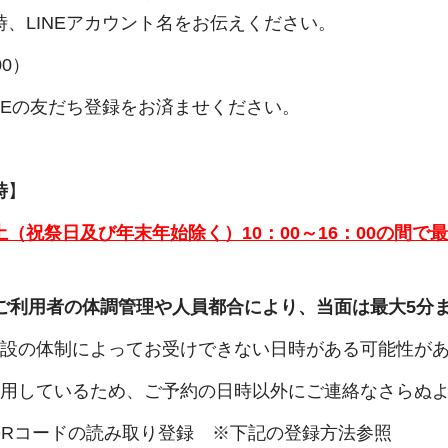
、LINEアカウント名をお伝えください。
00）
NEの友だち登録をお済ませください。
時
】
土（祝祭日及び年末年始除く）10：00～16：00の間で
がご利用者の体調管理や人員都合により、当面は最大5分
施設の体制によってお受けできない日時がある可能性が
で使用しているため、ご予約の日時以外にご連絡なさらぬ
～QRコードの読み取り登録 ※下記の登録方法参照