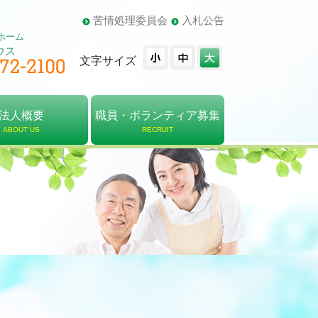
苦情処理委員会
入札公告
ホーム
ウス
文字サイズ
法人概要
職員・ボランティア募集
ABOUT US
RECRUIT
概要
・組織図
報告書