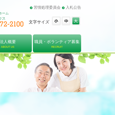
苦情処理委員会
入札公告
ホーム
ウス
文字サイズ
法人概要
職員・ボランティア募集
ABOUT US
RECRUIT
概要
・組織図
報告書