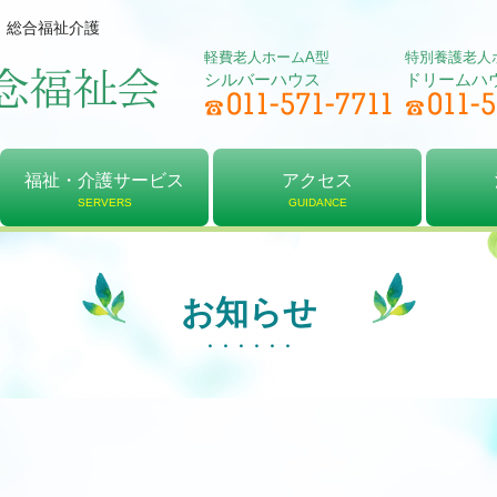
、総合福祉介護
軽費老人ホームA型
特別養護老人
シルバーハウス
ドリームハ
福祉・介護サービス
アクセス
SERVERS
GUIDANCE
軽費老人ホーム
居宅介護支援
デイサービス
特別養護老人ホーム
介護予防センター
ショートステイ
アクセス
シルバーハウス
ドリームハウス
法人
理念
決算
お知らせ