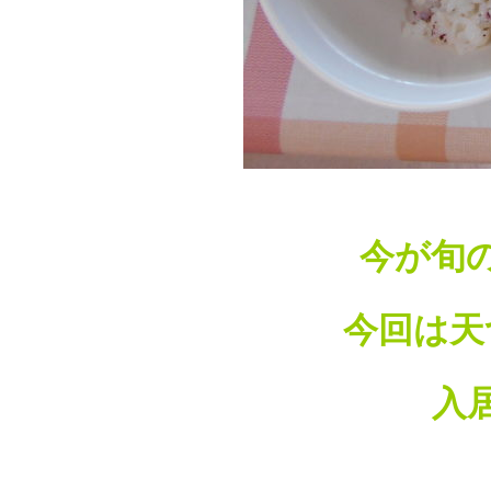
今が旬
今回は天
入