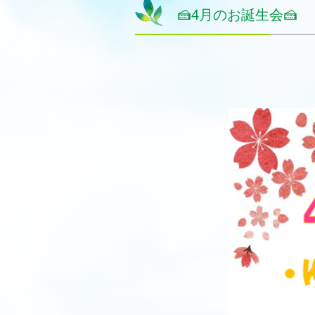
🍰4月のお誕生会🍰