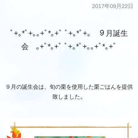
2017年09月22日
ﾟ+｡*ﾟ+｡｡+ﾟ*｡+ﾟ ﾟ+｡*ﾟ+｡ ９月誕生
会 ｡+ﾟ*｡+ﾟ ﾟ+｡*ﾟ+｡｡+ﾟ*｡+ﾟ
９月の誕生会は、旬の栗を使用した栗ごはんを提供
致しました。