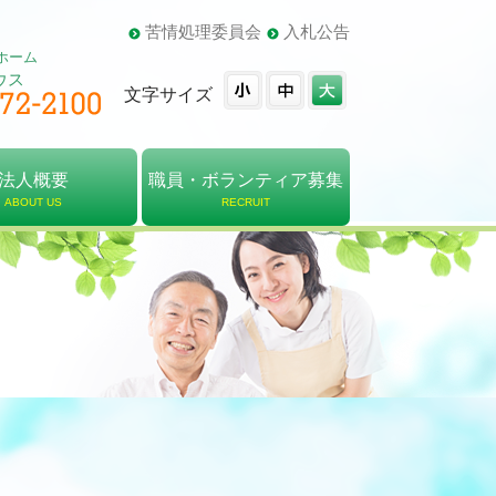
苦情処理委員会
入札公告
ホーム
ウス
文字サイズ
法人概要
職員・ボランティア募集
ABOUT US
RECRUIT
概要
・組織図
報告書