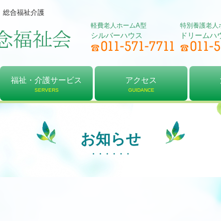
、総合福祉介護
軽費老人ホームA型
特別養護老人
シルバーハウス
ドリームハ
福祉・介護サービス
アクセス
SERVERS
GUIDANCE
軽費老人ホーム
居宅介護支援
デイサービス
特別養護老人ホーム
介護予防センター
ショートステイ
アクセス
シルバーハウス
ドリームハウス
法人
理念
決算
お知らせ