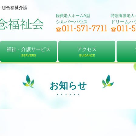
、総合福祉介護
軽費老人ホームA型
特別養護老人
シルバーハウス
ドリームハ
福祉・介護サービス
アクセス
SERVERS
GUIDANCE
軽費老人ホーム
居宅介護支援
デイサービス
特別養護老人ホーム
介護予防センター
ショートステイ
アクセス
シルバーハウス
ドリームハウス
法人
理念
決算
お知らせ