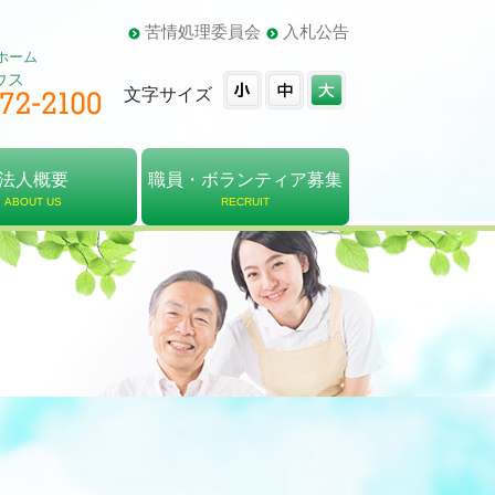
苦情処理委員会
入札公告
ホーム
ウス
文字サイズ
法人概要
職員・ボランティア募集
ABOUT US
RECRUIT
概要
・組織図
報告書