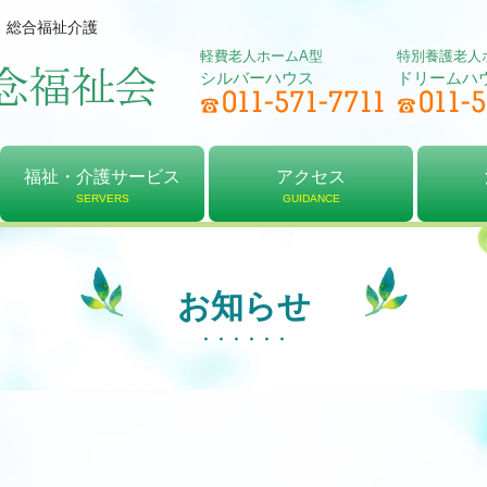
、総合福祉介護
軽費老人ホームA型
特別養護老人
シルバーハウス
ドリームハ
福祉・介護サービス
アクセス
SERVERS
GUIDANCE
軽費老人ホーム
居宅介護支援
デイサービス
特別養護老人ホーム
介護予防センター
ショートステイ
アクセス
シルバーハウス
ドリームハウス
法人
理念
決算
お知らせ