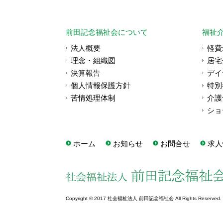
前田記念福祉会について
福祉
法人概要
軽費
理念・組織図
居宅
決算報告
デイ
個人情報保護方針
特別
苦情処理体制
介護
ショ
ホーム
お知らせ
お問合せ
求人
Copyright © 2017 社会福祉法人 前田記念福祉会 All Rights Reserved.