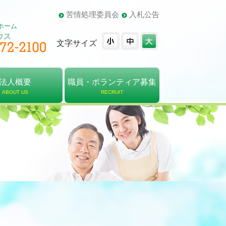
苦情処理委員会
入札公告
ホーム
ウス
文字サイズ
法人概要
職員・ボランティア募集
ABOUT US
RECRUIT
概要
・組織図
報告書