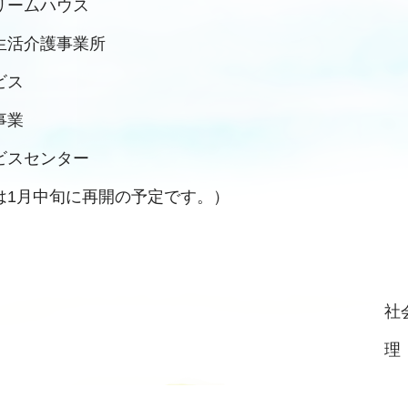
リームハウス
生活介護事業所
ビス
事業
ビスセンター
は1月中旬に再開の予定です。）
社
理