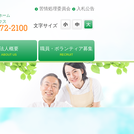
苦情処理委員会
入札公告
ホーム
ウス
文字サイズ
法人概要
職員・ボランティア募集
ABOUT US
RECRUIT
概要
・組織図
報告書