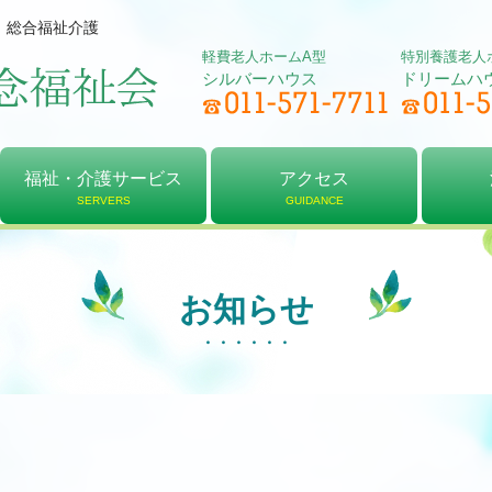
、総合福祉介護
軽費老人ホームA型
特別養護老人
シルバーハウス
ドリームハ
福祉・介護サービス
アクセス
SERVERS
GUIDANCE
軽費老人ホーム
居宅介護支援
デイサービス
特別養護老人ホーム
介護予防センター
ショートステイ
アクセス
シルバーハウス
ドリームハウス
法人
理念
決算
お知らせ