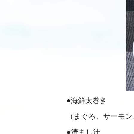
●海鮮太巻き
（まぐろ、サーモン
●清まし汁