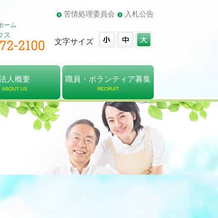
苦情処理委員会
入札公告
ホーム
ウス
文字サイズ
法人概要
職員・ボランティア募集
ABOUT US
RECRUIT
概要
・組織図
報告書