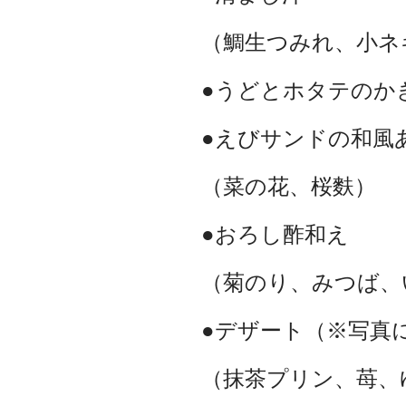
（鯛生つみれ、小ネ
●うどとホタテのか
●えびサンドの和風
（菜の花、桜麩）
●おろし酢和え
（菊のり、みつば、
●デザート（※写真
（抹茶プリン、苺、