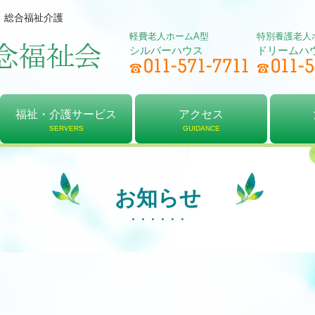
、総合福祉介護
軽費老人ホームA型
特別養護老人
シルバーハウス
ドリームハ
福祉・介護サービス
アクセス
SERVERS
GUIDANCE
軽費老人ホーム
居宅介護支援
デイサービス
特別養護老人ホーム
介護予防センター
ショートステイ
アクセス
シルバーハウス
ドリームハウス
法人
理念
決算
お知らせ