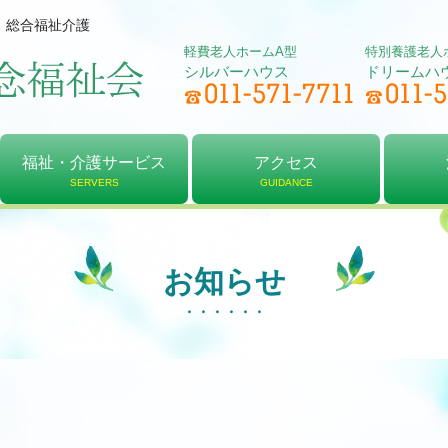
、総合福祉介護
軽費老人ホームA型
特別養護老人
シルバーハウス
ドリームハ
福祉・介護サービス
アクセス
SERVERS
GUIDANCE
軽費老人ホーム
居宅介護支援
デイサービス
特別養護老人ホーム
介護予防センター
ショートステイ
アクセス
シルバーハウス
ドリームハウス
法人
理念
決算
お知らせ