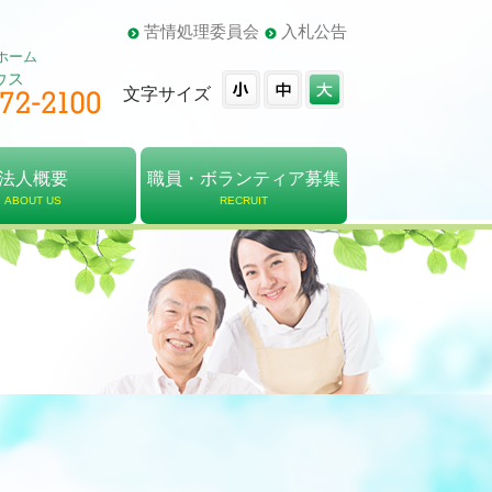
苦情処理委員会
入札公告
ホーム
ウス
文字サイズ
法人概要
職員・ボランティア募集
ABOUT US
RECRUIT
概要
・組織図
報告書