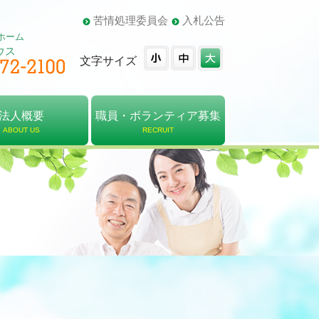
苦情処理委員会
入札公告
ホーム
ウス
文字サイズ
法人概要
職員・ボランティア募集
ABOUT US
RECRUIT
概要
・組織図
報告書