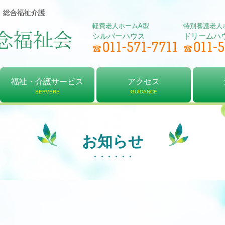
、総合福祉介護
軽費老人ホームA型
特別養護老人
シルバーハウス
ドリームハ
福祉・介護サービス
アクセス
SERVERS
GUIDANCE
軽費老人ホーム
居宅介護支援
デイサービス
特別養護老人ホーム
介護予防センター
ショートステイ
アクセス
シルバーハウス
ドリームハウス
法人
理念
決算
お知らせ